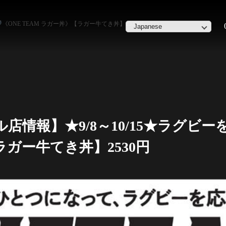
《ONE TEAM ラガー丼》【ラガー牛てき丼】2530円
店情報】★9/8～10/15★ラグビ
ラガー牛てき丼】2530円