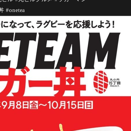
#onetea