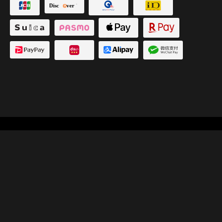
[官方] Grill万天星丸大厦店
首頁
課程（建議用於迎新派對和團聚活動）
選單
午餐
Access
Access
Instagram
Instagram
電話預訂
電話預訂
WEB 預訂
WEB 預訂
飲料
店內裝潢與空間
外賣/宅配
西式便當
適合團聚、公司派對和其他宴會的三道菜！