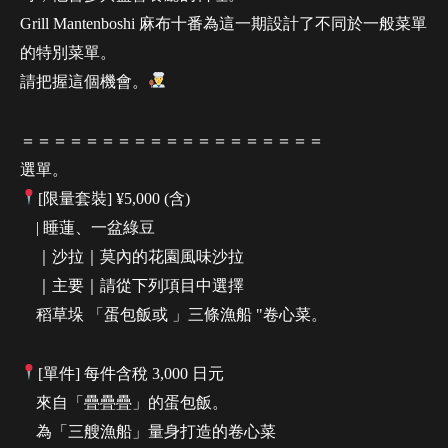
Grill Mantenboshi 麻布十番為這一期設計了不同於一般菜單
的特別菜單。
請把握這個機會。
＝＝＝＝＝＝＝＝＝＝＝＝＝＝＝＝＝＝＝
選單。
[限量套裝] ¥5,000 (含)
| 睡蓮、一盆綠豆
｜沙拉｜莫內的花園風味沙拉
｜主要｜請從下列項目中選擇
稻草垛 「蛋包飯或 」三條漁船 "卷心菜。
[單件] 每件含稅 3,000 日元
來自「疊疊疊」的蛋包飯。
為「三艘漁船」量身打造的卷心菜