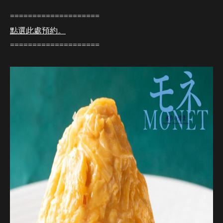
====================
點選此處預約。
====================