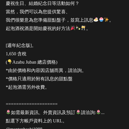
慶祝生日、結婚紀念日等活動如何？
當然，我們可以為您提供驚喜、
我們很樂意為您準備甜點盤子，並寫上訊息
。
起泡酒祝酒是開始慶祝的好方法
。
[週年紀念版]。
1,650 含稅
(
Azabu Juban 總店價格)
*由於價格和內容因店舖而異，請洽詢。
*價格只適用於附有訊息的甜點盤
*起泡酒需另外收費。
====================
如需最新資訊、外賣資訊及預訂
請洽詢:
...
點選下方帳戶資料上的 URL。