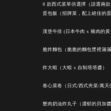
8 款西式菜單供選擇（請選兩款
蛋包飯（招牌菜，配上絕佳的
漢堡牛排 (日本牛肉 x 豬肉的黃金
脆炸麵包（脆脆的麵包漿裡滿
炸大蝦（大蝦 x 自制塔塔醬）
卷心菜卷（日式/西式夾菜/萬天
蟹肉奶油炸丸子（濃郁的貝加