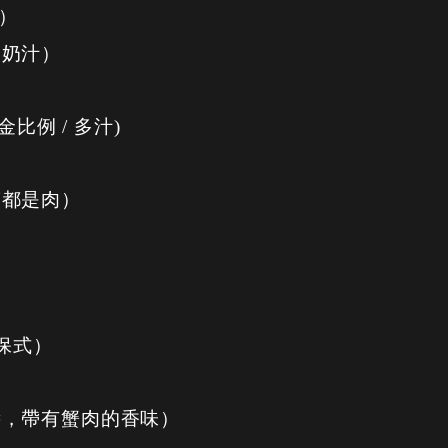
）
蛋奶汁）
比例 / 多汁)
滿都是肉）
保式）
醬，帶有蟹肉的香味）