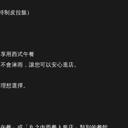
味的特制皮拉飯）
區享用西式午餐
也不會淋雨，讓您可以安心逛店。
的理想選擇。
。
飯午餐」或「丸之內西餐人氣店」類別的餐館、