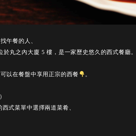
尋找午餐的人、
runouchi 位於丸之內大廈 5 樓，是一家歷史悠久的西式餐廳
您可以在餐盤中享用正宗的西餐
。
稅）
i 受歡迎的西式菜單中選擇兩道菜肴、
。